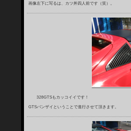
画像左下に写るは、カツ丼四人前です（笑）。
328GTSもカッコイイです！
GTSバンザイということで進行させて頂きます。