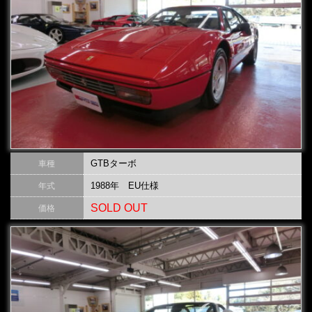
GTBターボ
車種
1988年 EU仕様
年式
SOLD OUT
価格