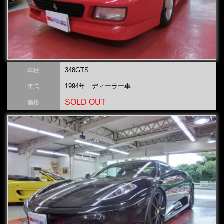
348GTS
車種
1994年 ディーラー車
年式
SOLD OUT
価格