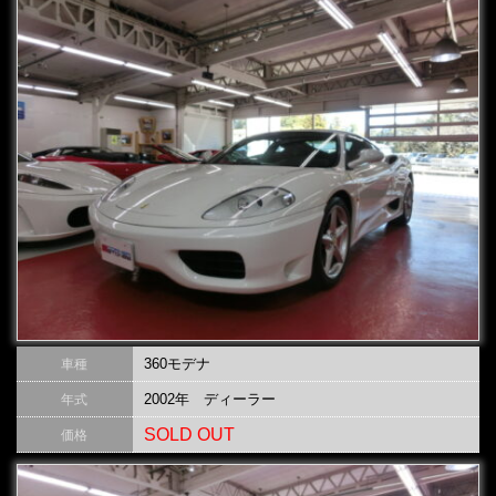
360モデナ
車種
2002年 ディーラー
年式
SOLD OUT
価格