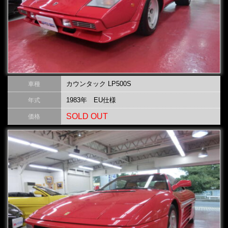
カウンタック LP500S
車種
1983年 EU仕様
年式
SOLD OUT
価格