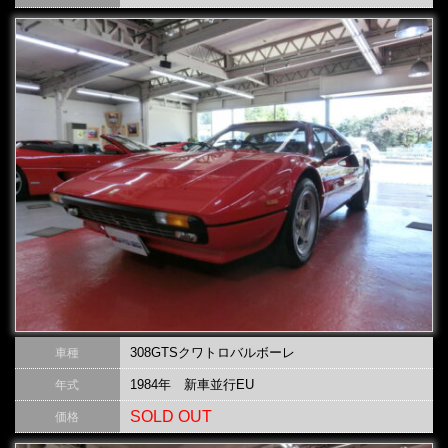
308GTSクワトロバルボーレ
車種
1984年 新車並行EU
年式
SOLD OUT
価格