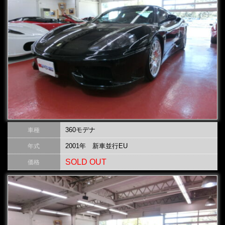
360モデナ
車種
2001年 新車並行EU
年式
SOLD OUT
価格