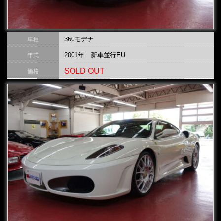
360モデナ
車種
2001年 新車並行EU
年式
SOLD OUT
価格