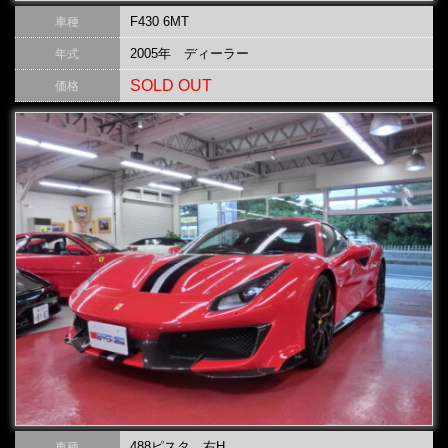
F430 6MT
車種
2005年 ディーラー
年式
SOLD OUT
価格
488ピスタ 右H
車種