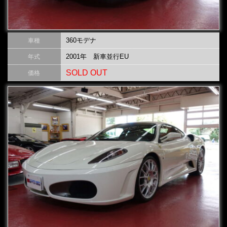
360モデナ
車種
2001年 新車並行EU
年式
SOLD OUT
価格