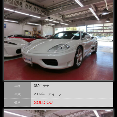
360モデナ
車種
2002年 ディーラー
年式
SOLD OUT
価格