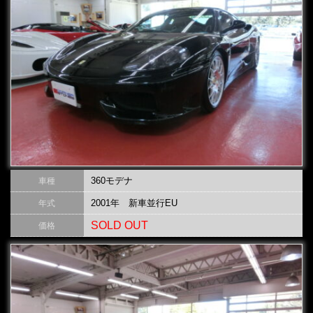
360モデナ
車種
2001年 新車並行EU
年式
SOLD OUT
価格