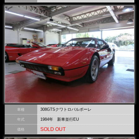
308GTSクワトロバルボーレ
車種
1984年 新車並行EU
年式
SOLD OUT
価格