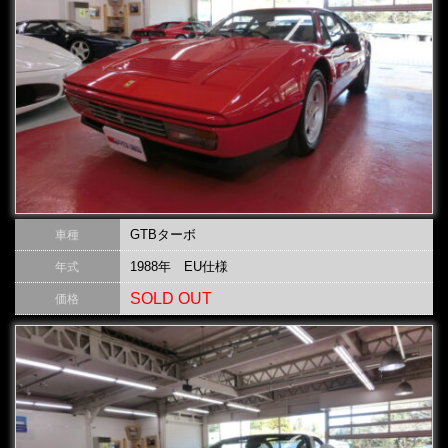
GTBターボ
車種
1988年 EU仕様
年式
SOLD OUT
価格