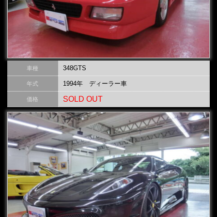
348GTS
車種
1994年 ディーラー車
年式
SOLD OUT
価格