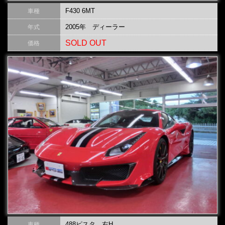
F430 6MT
車種
2005年 ディーラー
年式
SOLD OUT
価格
488ピスタ 右H
車種