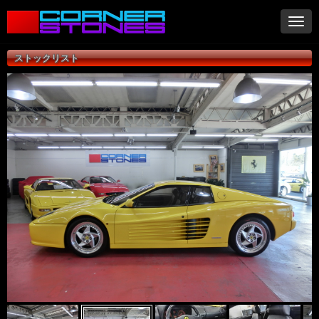
ナ
ビ
ゲ
ストックリスト
ー
シ
ョ
ン