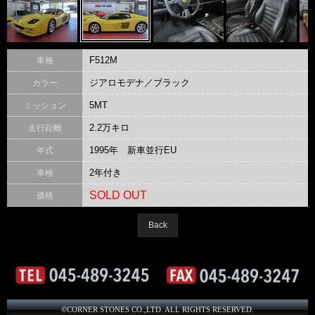
F512M
車種
ジアロモデナ／ブラック
カラー
5MT
ミッション
2.2万キロ
走行距離
1995年 新車並行EU
年式
2年付き
車検
SOLD OUT
価格
Back
©CORNER STONES CO.,LTD. ALL RIGHTS RESERVED.