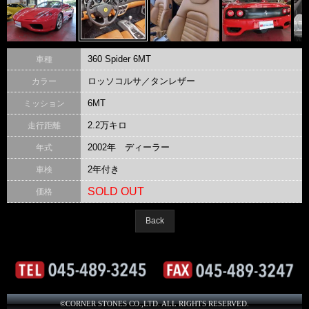
360 Spider 6MT
車種
ロッソコルサ／タンレザー
カラー
6MT
ミッション
2.2万キロ
走行距離
2002年 ディーラー
年式
2年付き
車検
SOLD OUT
価格
Back
©CORNER STONES CO.,LTD. ALL RIGHTS RESERVED.