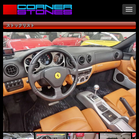
ナ
ビ
ゲ
ストックリスト
ー
シ
ョ
ン