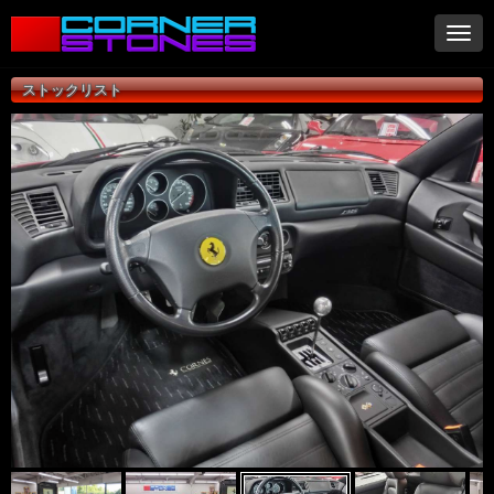
ナ
ビ
ゲ
ストックリスト
ー
シ
ョ
ン