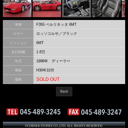
F355 ベルリネッタ 6MT
車種
ロッソコルサ／ブラック
カラー
6MT
ミッション
1.8万
走行距離
1998年 ディーラー
年式
H30年10月
車検
SOLD OUT
価格
Back
©CORNER STONES CO.,LTD. ALL RIGHTS RESERVED.