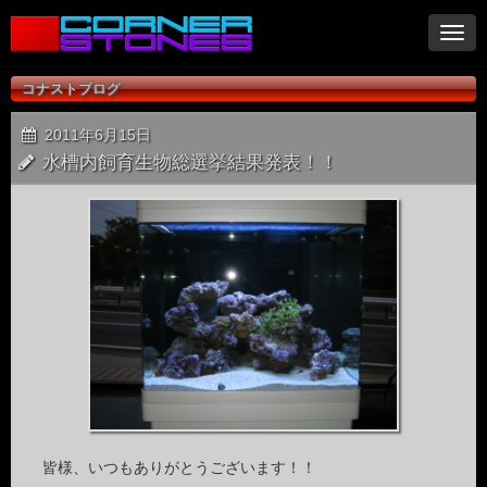
ナ
ビ
ゲ
コナストブログ
ー
シ
2011年6月15日
ョ
水槽内飼育生物総選挙結果発表！！
ン
皆様、いつもありがとうございます！！