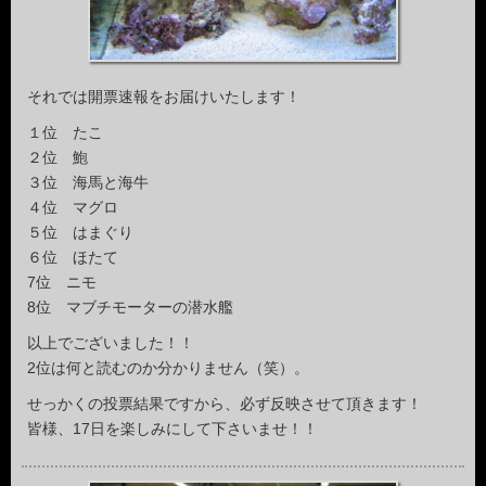
それでは開票速報をお届けいたします！
１位 たこ
２位 鮑
３位 海馬と海牛
４位 マグロ
５位 はまぐり
６位 ほたて
7位 ニモ
8位 マブチモーターの潜水艦
以上でございました！！
2位は何と読むのか分かりません（笑）。
せっかくの投票結果ですから、必ず反映させて頂きます！
皆様、17日を楽しみにして下さいませ！！