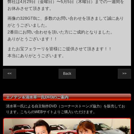
弊社は4月29日（金曜日）〜5月5日（木曜日）までの一週間を
お休みさせて頂きます。
画像の328GTBに、多数のお問い合わせを頂きまして誠にあり
がとうございました。
2番目にお問い合わせを頂いた方にご成約となりました。
ありがとうございます！！
またお宝フェラーリを皆様にご提供させて頂きます！！
本当にありがとうございます。
<<
Back
>>
エノテン＆清水草一氏DVDのご案内
清水草一氏による自主制作DVD（コーナーストーンズ協力）を販売してお
ります。こちらのWEBサイトよりご購入いただけます。