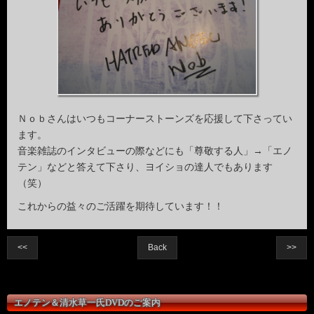
Ｎｏｂさんはいつもコーナーストーンズを応援して下さってい
ます。
音楽雑誌のインタビューの際などにも「尊敬する人」→「エノ
テン」などと答えて下さり、ヨイショの達人でもあります
（笑）
これからの益々のご活躍を期待しています！！
<<
Back
>>
エノテン＆清水草一氏DVDのご案内