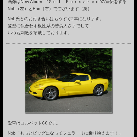
画像はNew Album ”Ｇｏｄ Ｆｏｒｓａｋｅｎ”の宣伝をする
Nob（左）とEno（右）でございます（笑）
Nob氏とのお付き合いはもうすぐ2年になります。
髪型に似合わず根性系の苦労人さまでして、
いつも刺激を頂戴しております。
愛車はコルベットC6です。
Nob「もっとビッグになってフェラーリに乗り換えます！」