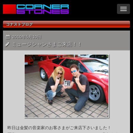
ナ
ビ
ゲ
コナストブログ
ー
シ
2010年5月10日
ョ
ミュージシャンさまご来店！！
ン
昨日は金髪の音楽家のお客さまがご来店下さいました！