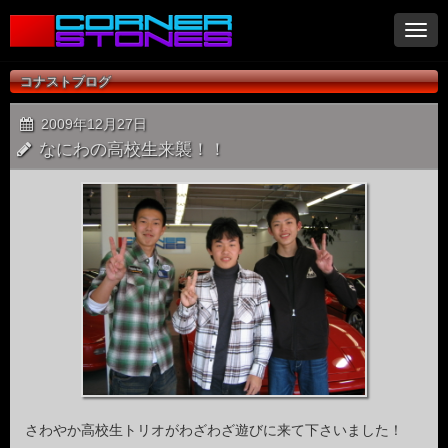
ナ
ビ
ゲ
コナストブログ
ー
シ
2009年12月27日
ョ
なにわの高校生来襲！！
ン
さわやか高校生トリオがわざわざ遊びに来て下さいました！